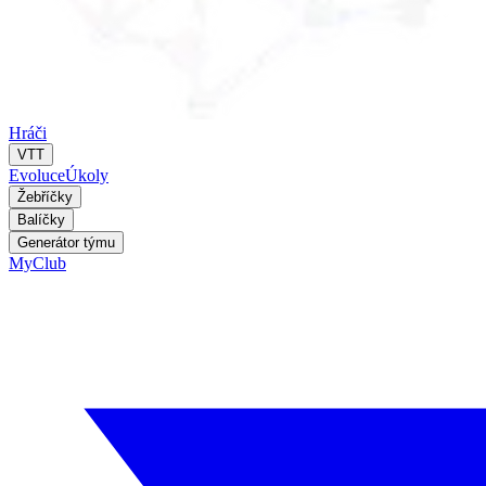
Hráči
VTT
Evoluce
Úkoly
Žebříčky
Balíčky
Generátor týmu
MyClub