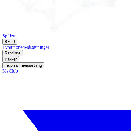
Spillere
BETU
Evolutioner
Målsætninger
Rangliste
Pakker
Trup-sammensætning
MyClub