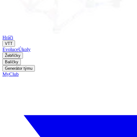
Hráči
VTT
Evoluce
Úkoly
Žebříčky
Balíčky
Generátor týmu
MyClub