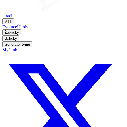
Hráči
VTT
Evoluce
Úkoly
Žebříčky
Balíčky
Generátor týmu
MyClub