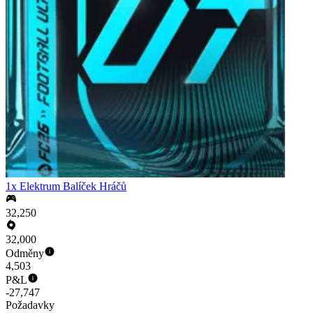
1x Elektrum Balíček Hráčů
32,250
32,000
Odměny
4,503
P&L
-27,747
Požadavky