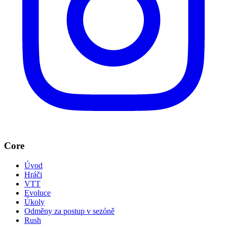
Core
Úvod
Hráči
VTT
Evoluce
Úkoly
Odměny za postup v sezóně
Rush