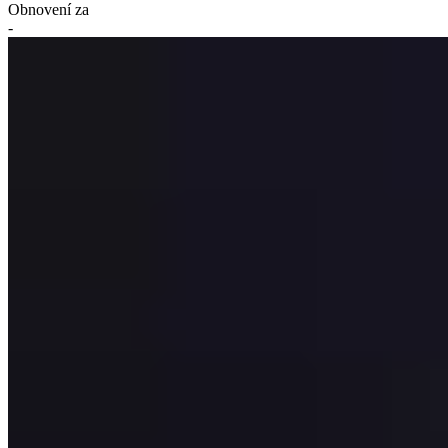
Obnovení za
-