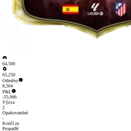
64,500
65,250
Odměny
8,504
P&L
-55,996
Výzva
2
Opakovatelné
-
Končí za
Propadlé