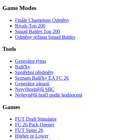
Game Modes
Finále Champions Odměny
Rivals Top 200
Squad Battles Top 200
Odměny režimu Squad Battles
Tools
Generátor týmu
Balíčky
Spotřební předměty
Seznam Balíčky EA FC 26
Generátor zápasů
Nejvýhodnější SBC
Nejlevnější hráči podle hodnocení
Games
FUT Draft Simulator
FC 26 Pack Opener
FUT Spins 26
Higher or Lower