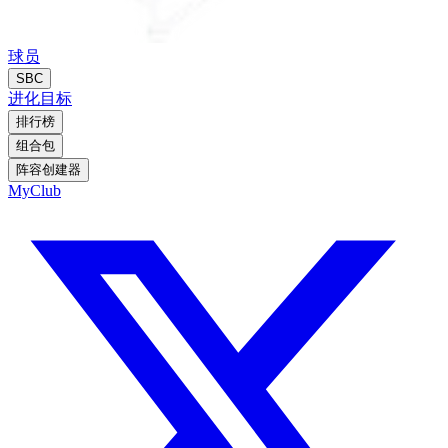
球员
SBC
进化
目标
排行榜
组合包
阵容创建器
MyClub