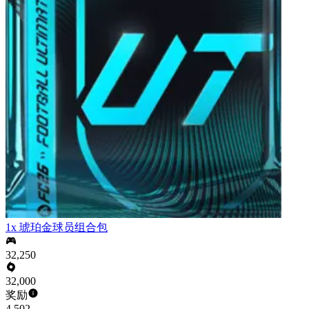
1x 琥珀金球员组合包
32,250
32,000
奖励
4,502