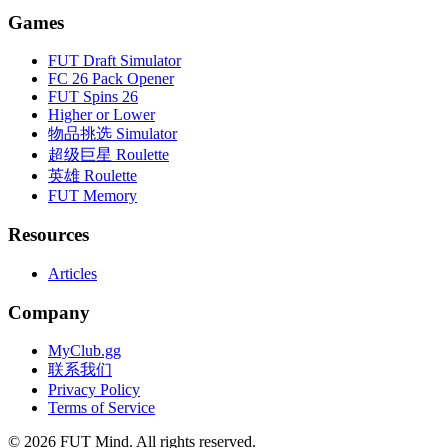
Games
FUT Draft Simulator
FC 26 Pack Opener
FUT Spins 26
Higher or Lower
物品挑选 Simulator
超级巨星 Roulette
英雄 Roulette
FUT Memory
Resources
Articles
Company
MyClub.gg
联系我们
Privacy Policy
Terms of Service
©
2026
FUT Mind. All rights reserved.