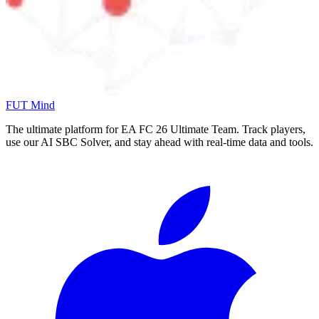
FUT Mind
The ultimate platform for EA FC
26
Ultimate Team. Track players,
use our AI SBC Solver, and stay ahead with real-time data and tools.