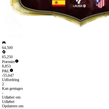
64,500
65,250
Præmier
8,853
P&L
-55,647
Udfordring
2
Kan gentages
-
Udløber om
Udløbet
Opdateres om