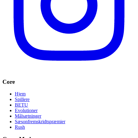
Core
Hjem
Spillere
BETU
Evolutioner
Målsætninger
Sæsonfremskridtspræmier
Rush