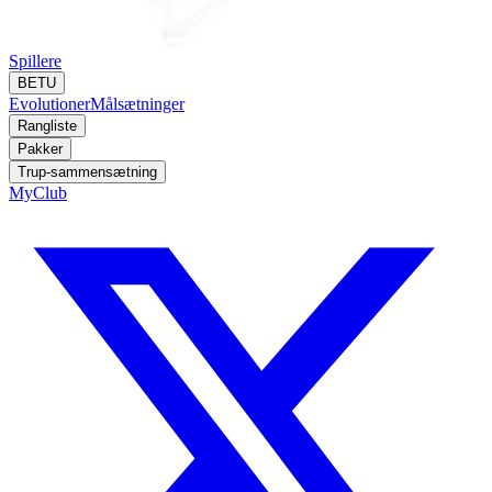
Spillere
BETU
Evolutioner
Målsætninger
Rangliste
Pakker
Trup-sammensætning
MyClub