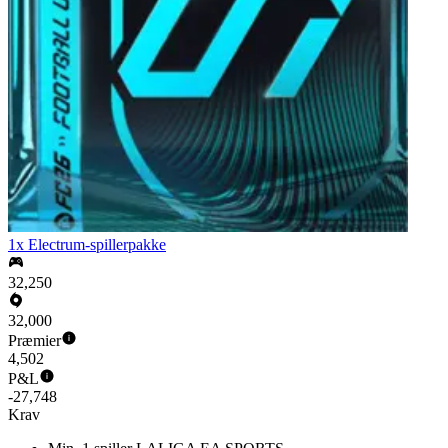
1x Electrum-spillerpakke
32,250
32,000
Præmier
4,502
P&L
-27,748
Krav