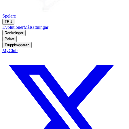
Spelare
TBU
Evolutioner
Målsättningar
Rankningar
Paket
Truppbyggaren
MyClub