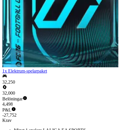
1x Elektrum-spelarpaket
32,250
32,000
Belöningar
4,498
P&L
-27,752
Krav