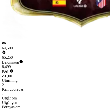
64,500
65,250
Belöningar
8,499
P&L
-56,001
Utmaning
2
Kan upprepas
-
Utgår om
Utgången
Förnyas om