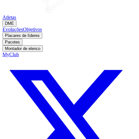
Atletas
DME
Evoluções
Objetivos
Placares de líderes
Pacotes
Montador de elenco
MyClub