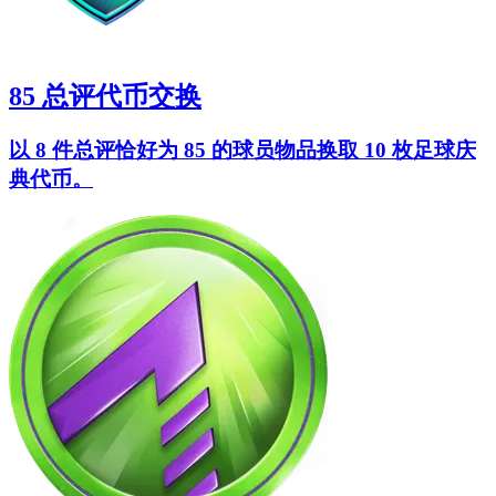
85 总评代币交换
以 8 件总评恰好为 85 的球员物品换取 10 枚足球庆
典代币。