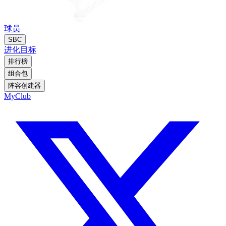
球员
SBC
进化
目标
排行榜
组合包
阵容创建器
MyClub