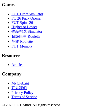
Games
FUT Draft Simulator
FC 26 Pack Opener
FUT Spins 26
Higher or Lower
物品挑选 Simulator
超级巨星 Roulette
英雄 Roulette
FUT Memory
Resources
Articles
Company
MyClub.gg
联系我们
Privacy Policy
Terms of Service
©
2026
FUT Mind. All rights reserved.