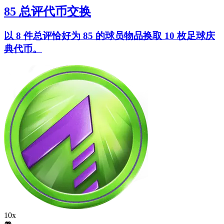
85 总评代币交换
以 8 件总评恰好为 85 的球员物品换取 10 枚足球庆
典代币。
10x