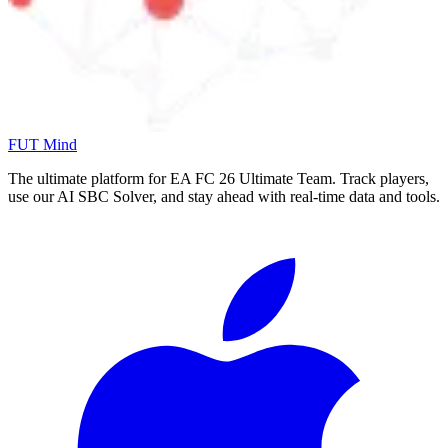
FUT Mind
The ultimate platform for EA FC
26
Ultimate Team. Track players,
use our AI SBC Solver, and stay ahead with real-time data and tools.