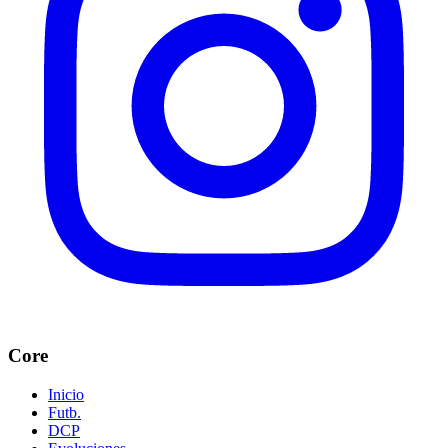
Core
Inicio
Futb.
DCP