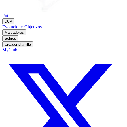
Futb.
DCP
Evoluciones
Objetivos
Marcadores
Sobres
Creador plantilla
MyClub