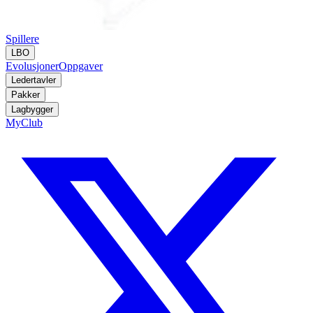
Spillere
LBO
Evolusjoner
Oppgaver
Ledertavler
Pakker
Lagbygger
MyClub