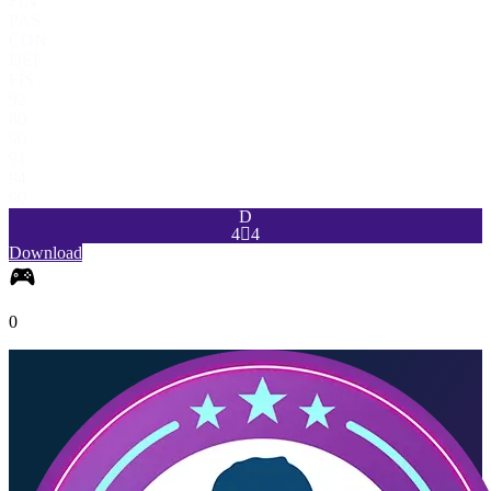
FIN
PAS
CON
DEF
FÍS
92
80
90
91
94
90
D
4

4
Download
0