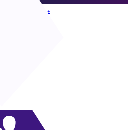
Ir para o DME
MD
|
Ala
+
MD
|
Corta para Dentro
+
LD
|
Lateral
+
+
LD
|
Lateral invertida
+
+
LD
|
Ala
+
+
LD
|
Ala atacante
+
+
MD
|
Meia com abertura
+
+
MD
|
Armadora Aberta
+
+
LD
|
Ala de inversão
+
+