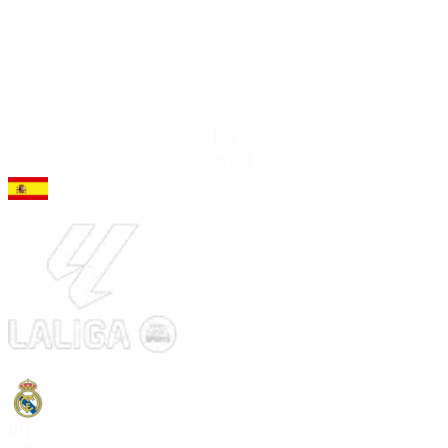
94
LD
Carvajal
RIT