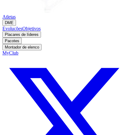
Atletas
DME
Evoluções
Objetivos
Placares de líderes
Pacotes
Montador de elenco
MyClub