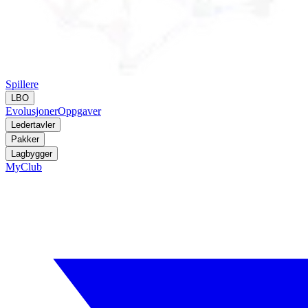
Spillere
LBO
Evolusjoner
Oppgaver
Ledertavler
Pakker
Lagbygger
MyClub