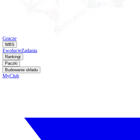
Gracze
WBS
Ewolucje
Zadania
Rankingi
Paczki
Budowanie składu
MyClub