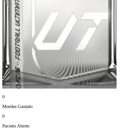
0
Moedas
Gastado
0
Pacotes
Aberto