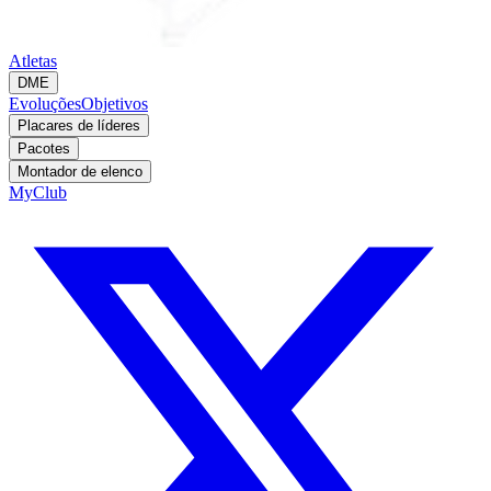
Atletas
DME
Evoluções
Objetivos
Placares de líderes
Pacotes
Montador de elenco
MyClub