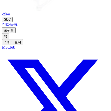
선수
SBC
진화
목표
순위표
팩
스쿼드 빌더
MyClub