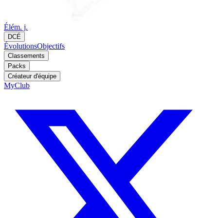
Élém. j.
DCÉ
Évolutions
Objectifs
Classements
Packs
Créateur d'équipe
MyClub