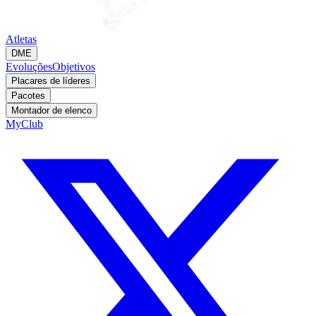
Atletas
DME
Evoluções
Objetivos
Placares de líderes
Pacotes
Montador de elenco
MyClub