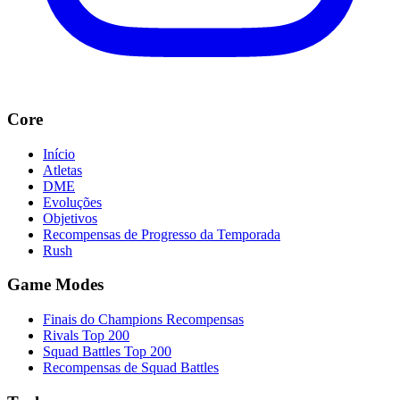
Core
Início
Atletas
DME
Evoluções
Objetivos
Recompensas de Progresso da Temporada
Rush
Game Modes
Finais do Champions Recompensas
Rivals Top 200
Squad Battles Top 200
Recompensas de Squad Battles