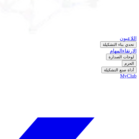
اللاعبون
تحدي بناء التشكيلة
الارتقاء
المهام
لوحات الصدارة
الحزم
أداة صنع التشكيلة
MyClub