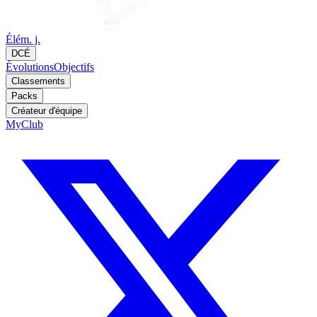
Élém. j.
DCÉ
Évolutions
Objectifs
Classements
Packs
Créateur d'équipe
MyClub