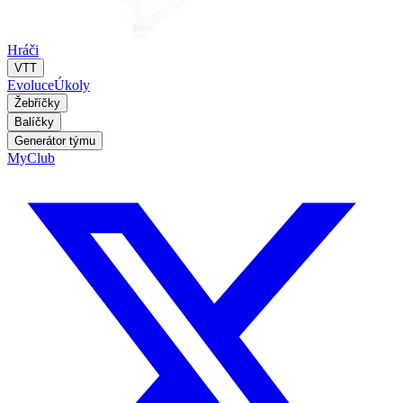
Hráči
VTT
Evoluce
Úkoly
Žebříčky
Balíčky
Generátor týmu
MyClub