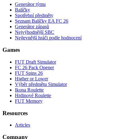
Generátor týmu
Balíčky
Spotřební předměty
Seznam Balíčky EA FC 26
Generátor zápasů
Nejvýhodnější SBC
Nejlevnější hráči podle hodnocení
Games
FUT Draft Simulator
FC 26 Pack Opener
FUT Spins 26
Higher or Lower
Výběr předmětu Simulator
Ikona Roulette
Hrdinové Roulette
FUT Memory
Resources
Articles
Company