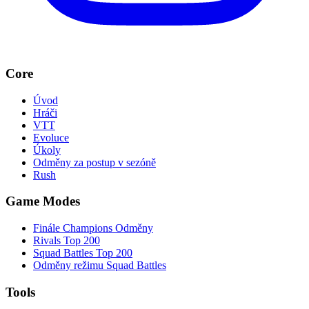
Core
Úvod
Hráči
VTT
Evoluce
Úkoly
Odměny za postup v sezóně
Rush
Game Modes
Finále Champions Odměny
Rivals Top 200
Squad Battles Top 200
Odměny režimu Squad Battles
Tools