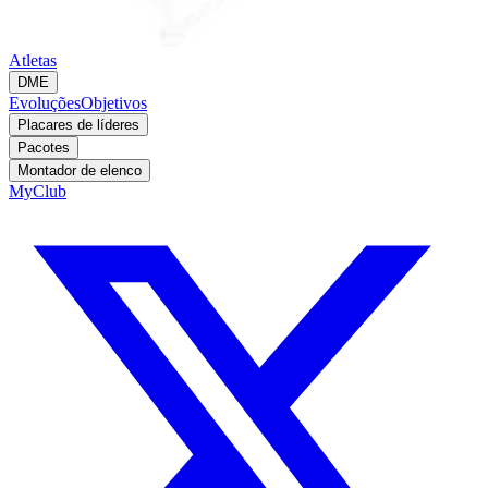
Atletas
DME
Evoluções
Objetivos
Placares de líderes
Pacotes
Montador de elenco
MyClub