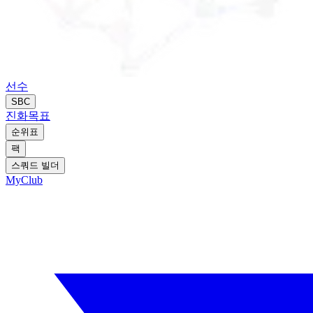
선수
SBC
진화
목표
순위표
팩
스쿼드 빌더
MyClub