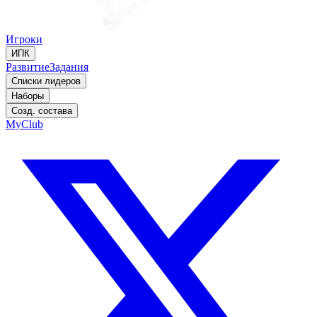
Игроки
ИПК
Развитие
Задания
Списки лидеров
Наборы
Созд. состава
MyClub