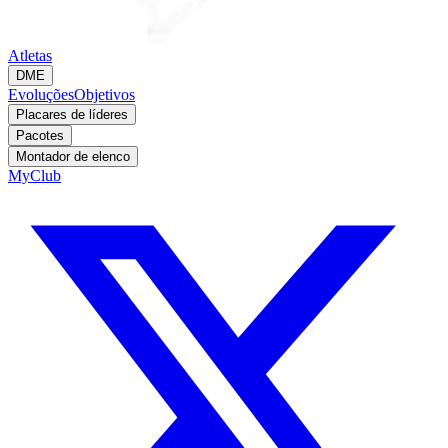
Atletas
DME
Evoluções
Objetivos
Placares de líderes
Pacotes
Montador de elenco
MyClub