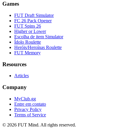
Games
FUT Draft Simulator
FC 26 Pack Opener
FUT Spins 26
Higher or Lower
Escolha de item Simulator
Ídolo Roulette
Heróis/Heroínas Roulette
FUT Memory
Resources
Articles
Company
MyClub.gg
Entre em contato
Privacy Policy
Terms of Service
©
2026
FUT Mind. All rights reserved.