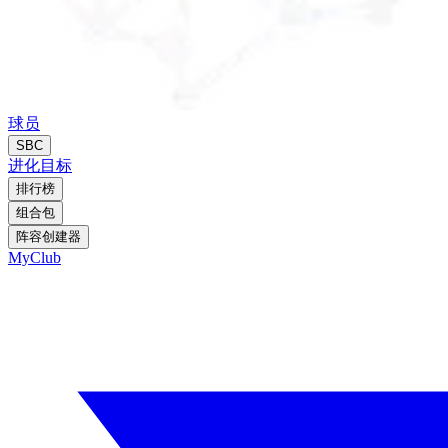
球员
SBC
进化
目标
排行榜
组合包
阵容创建器
MyClub