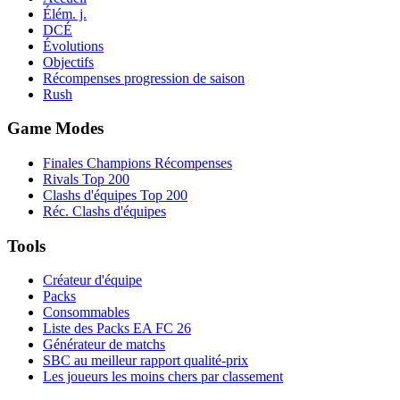
Élém. j.
DCÉ
Évolutions
Objectifs
Récompenses progression de saison
Rush
Game Modes
Finales Champions Récompenses
Rivals Top 200
Clashs d'équipes Top 200
Réc. Clashs d'équipes
Tools
Créateur d'équipe
Packs
Consommables
Liste des Packs EA FC 26
Générateur de matchs
SBC au meilleur rapport qualité-prix
Les joueurs les moins chers par classement