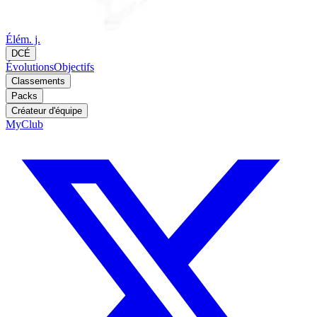
Élém. j.
DCÉ
Évolutions
Objectifs
Classements
Packs
Créateur d'équipe
MyClub