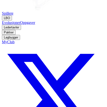
Spillere
LBO
Evolusjoner
Oppgaver
Ledertavler
Pakker
Lagbygger
MyClub