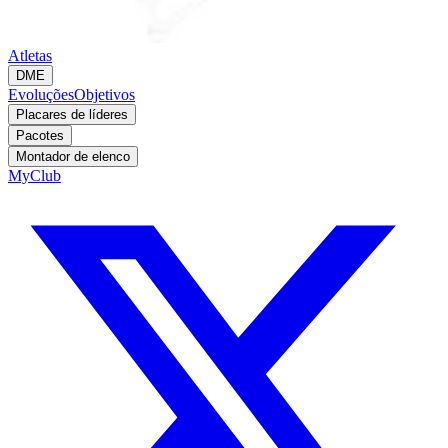
Atletas
DME
Evoluções
Objetivos
Placares de líderes
Pacotes
Montador de elenco
MyClub