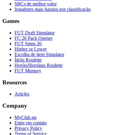
SBCs de melhor valor
Jogadores mais baratos por classificação
Games
FUT Draft Simulator
FC 26 Pack Opener
FUT Spins 26
Higher or Lower
Escolha de item Simulator
Ídolo Roulette
Heróis/Heroínas Roulette
FUT Memory
Resources
Articles
Company
MyClub.gg
Entre em contato
Privacy Policy
Terms of Service