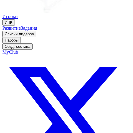
Игроки
ИПК
Развитие
Задания
Списки лидеров
Наборы
Созд. состава
MyClub