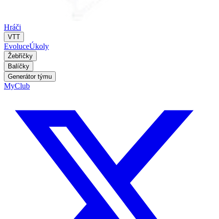
Hráči
VTT
Evoluce
Úkoly
Žebříčky
Balíčky
Generátor týmu
MyClub