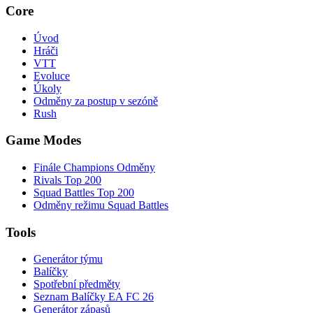
Core
Úvod
Hráči
VTT
Evoluce
Úkoly
Odměny za postup v sezóně
Rush
Game Modes
Finále Champions Odměny
Rivals Top 200
Squad Battles Top 200
Odměny režimu Squad Battles
Tools
Generátor týmu
Balíčky
Spotřební předměty
Seznam Balíčky EA FC 26
Generátor zápasů