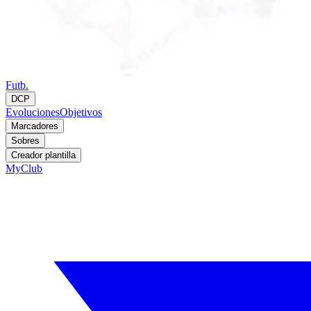
Futb.
DCP
Evoluciones
Objetivos
Marcadores
Sobres
Creador plantilla
MyClub