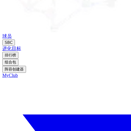
球员
SBC
进化
目标
排行榜
组合包
阵容创建器
MyClub