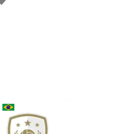
74
SNT
Rivaldo