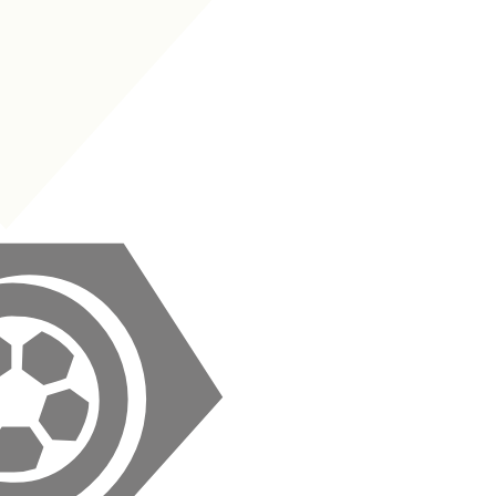
SNT
|
Sahte 9
+
+