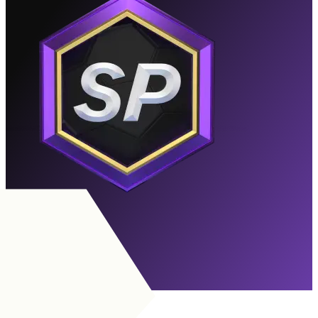
Rivo
Süresi Doldu
Görevlere Git
SNT
|
Hedef Forvet
+
MOO
|
Gölge Santrfor
+
+