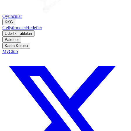
Oyuncular
KKG
Geliştirmeler
Hedefler
Liderlik Tabloları
Paketler
Kadro Kurucu
MyClub