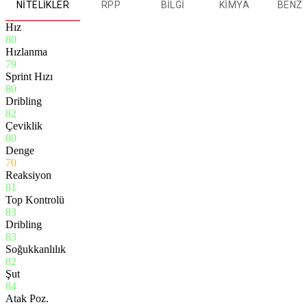
NITELIKLER
RPP
BILGI
KIMYA
BENZ
Hız
80
Hızlanma
79
Sprint Hızı
80
Dribling
82
Çeviklik
80
Denge
70
Reaksiyon
81
Top Kontrolü
83
Dribling
83
Soğukkanlılık
82
Şut
84
Atak Poz.