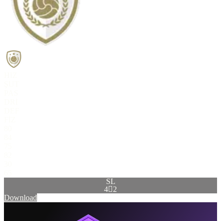
HIZ
ŞUT
PAS
DRİ
DEF
FİZ
80
84
75
82
30
65
SL
4

2
Download