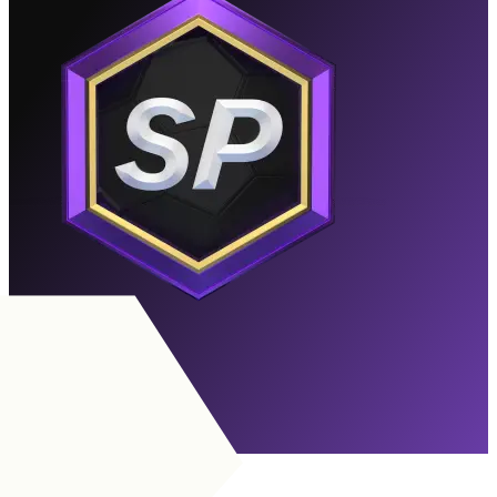
Rivo
Utgången
Till Målsättningar
ANF
|
Kraftforward
+
COM
|
Skugganfallare
+
+