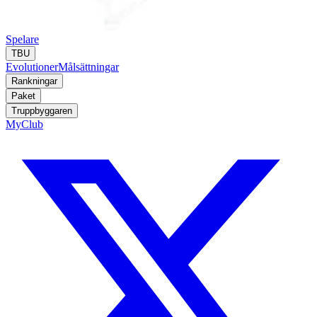
Spelare
TBU
Evolutioner
Målsättningar
Rankningar
Paket
Truppbyggaren
MyClub