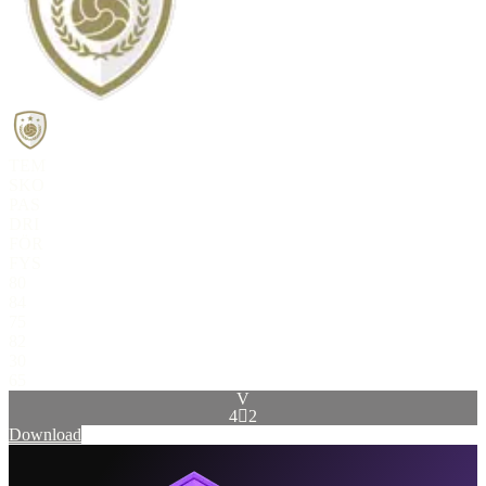
TEM
SKO
PAS
DRI
FÖR
FYS
80
84
75
82
30
65
V
4

2
Download