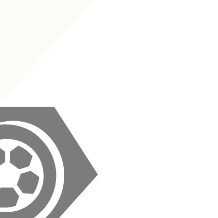
ANF
|
Falsk nia
+
+