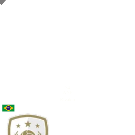
74
ANF
Rivaldo