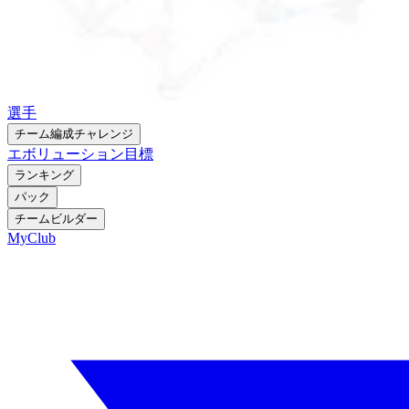
選手
チーム編成チャレンジ
エボリューション
目標
ランキング
パック
チームビルダー
MyClub