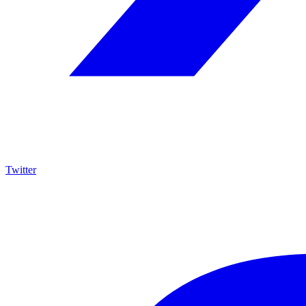
Twitter