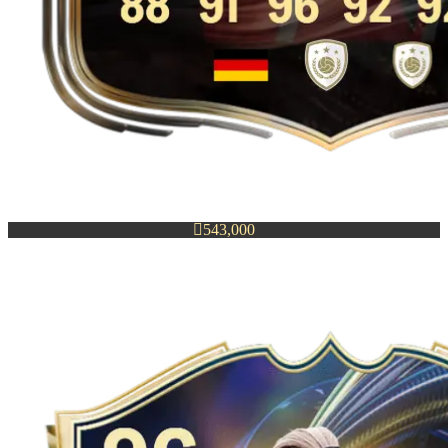

543,000