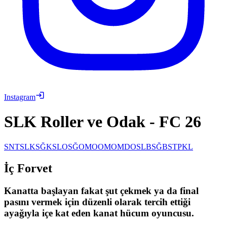
Instagram
SLK Roller ve Odak
-
FC 26
SNT
SLK
SĞK
SLO
SĞO
MOO
MO
MDO
SLB
SĞB
STP
KL
İç Forvet
Kanatta başlayan fakat şut çekmek ya da final
pasını vermek için düzenli olarak tercih ettiği
ayağıyla içe kat eden kanat hücum oyuncusu.