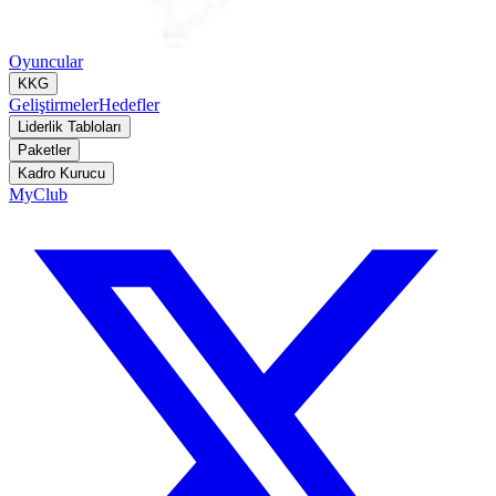
Oyuncular
KKG
Geliştirmeler
Hedefler
Liderlik Tabloları
Paketler
Kadro Kurucu
MyClub