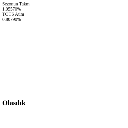
Sezonun Takm
1.05570
%
TOTS Atlm
0.80790
%
Olasılık