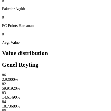
0
Paketler
Açıldı
0
FC Points
Harcanan
0
Avg. Value
Value distribution
Genel Reyting
86+
2.92000
%
82
59.91920
%
83
14.61490
%
84
18.73680
%
85