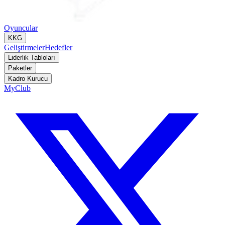
Oyuncular
KKG
Geliştirmeler
Hedefler
Liderlik Tabloları
Paketler
Kadro Kurucu
MyClub