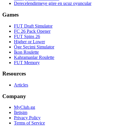
Derecelendirmeye göre en ucuz oyuncular
Games
FUT Draft Simulator
FC 26 Pack Opener
FUT Spins 26
Higher or Lower
Öge Seçimi Simulator
İkon Roulette
Kahramanlar Roulette
FUT Memory
Resources
Articles
Company
MyClub.gg
İletişim
Privacy Policy
Terms of Service