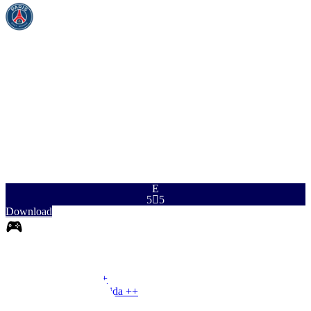
RIT
REM
PAS
DRI
DEF
FÍS
97
83
90
96
92
90
E
5

5
Download
0
DE
|
Defesa Lateral
+
+
DE
|
Def. Lateral Invertida
+
+
DE
|
Lateral
+
+