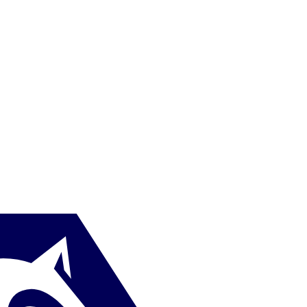
DE
|
Lateral Ofensiva
+
+
ME
|
Extrema
+
+
ME
|
Média Ala
+
+
ME
|
Distribuidora Aberta
+
+
ME
|
Avançada Interior
+
+
DE
|
Lateral Invertida
+
+