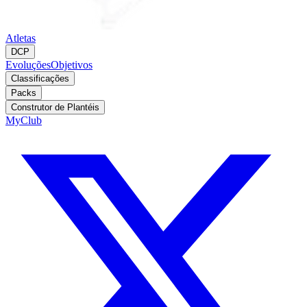
Atletas
DCP
Evoluções
Objetivos
Classificações
Packs
Construtor de Plantéis
MyClub