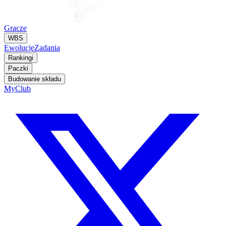
Gracze
WBS
Ewolucje
Zadania
Rankingi
Paczki
Budowanie składu
MyClub