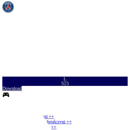
TEM
STR
POD
DRY
OBR
FIZ
97
83
90
96
92
90
L
5

5
Download
0
LO
|
Boczna obrończyni
+
+
LO
|
Fałszywa boczna obrończyni
+
+
LO
|
Cofnięta skrzydłowa
+
+