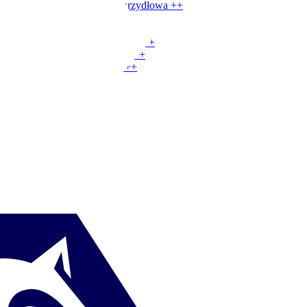
LO
|
Ofensywna cofnięta skrzydłowa
+
+
LP
|
Skrzydłowa
+
+
LP
|
Boczna pomocniczka
+
+
LP
|
Szeroko ust. rozgrywająca
+
+
LP
|
Schodząca napastniczka
+
+
LO
|
Fałszywa wahadłowa
+
+