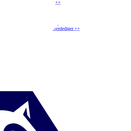
LA
|
Aanvallende wingback
+
+
LM
|
Vleugelspeler
+
+
LM
|
Vleugel-middenvelder
+
+
LM
|
Spelmaker zijkant
+
+
LM
|
Aanvaller binnenkant
+
+
LA
|
Naar binnen tr. vleugelverdediger
+
+