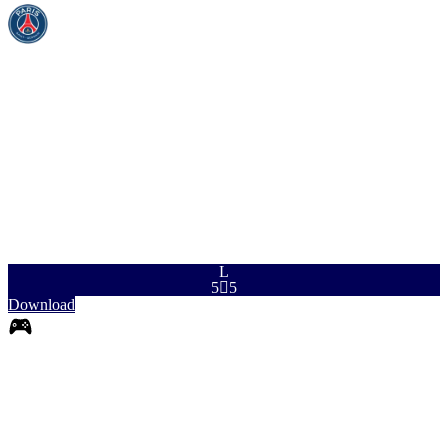
SNL
SCH
PAS
DRI
VRD
FYS
97
83
90
96
92
90
L
5

5
Download
0
LA
|
Fullback
+
+
LA
|
Falseback
+
+
LA
|
Wingback
+
+