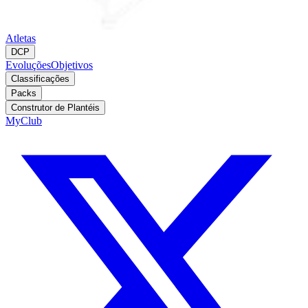
Atletas
DCP
Evoluções
Objetivos
Classificações
Packs
Construtor de Plantéis
MyClub