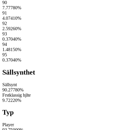
90
7.77780
%
91
4.07410
%
92
2.59260
%
93
0.37040
%
94
1.48150
%
95
0.37040
%
Sällsynthet
Sällsynt
90.27780
%
Frstklassig hjlte
9.72220
%
Typ
Player
93.75000
%