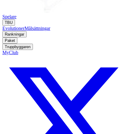
Spelare
TBU
Evolutioner
Målsättningar
Rankningar
Paket
Truppbyggaren
MyClub