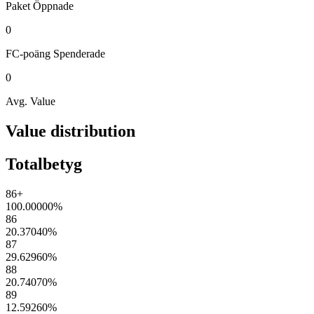
Paket
Öppnade
0
FC-poäng
Spenderade
0
Avg. Value
Value distribution
Totalbetyg
86+
100.00000
%
86
20.37040
%
87
29.62960
%
88
20.74070
%
89
12.59260
%