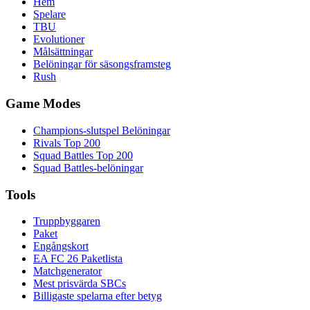
Hem
Spelare
TBU
Evolutioner
Målsättningar
Belöningar för säsongsframsteg
Rush
Game Modes
Champions-slutspel Belöningar
Rivals Top 200
Squad Battles Top 200
Squad Battles-belöningar
Tools
Truppbyggaren
Paket
Engångskort
EA FC 26 Paketlista
Matchgenerator
Mest prisvärda SBCs
Billigaste spelarna efter betyg