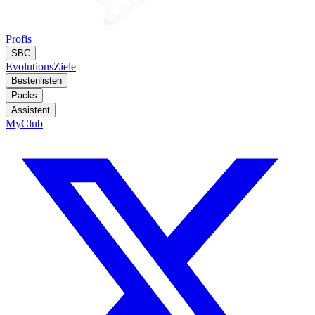
Profis
SBC
Evolutions
Ziele
Bestenlisten
Packs
Assistent
MyClub