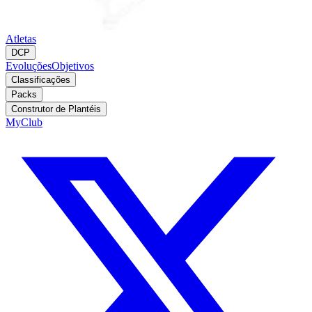
Atletas
DCP
Evoluções
Objetivos
Classificações
Packs
Construtor de Plantéis
MyClub