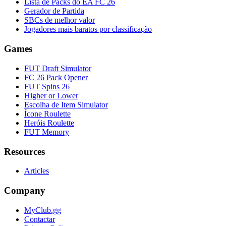
Lista de Packs do EA FC 26
Gerador de Partida
SBCs de melhor valor
Jogadores mais baratos por classificação
Games
FUT Draft Simulator
FC 26 Pack Opener
FUT Spins 26
Higher or Lower
Escolha de Item Simulator
Ícone Roulette
Heróis Roulette
FUT Memory
Resources
Articles
Company
MyClub.gg
Contactar