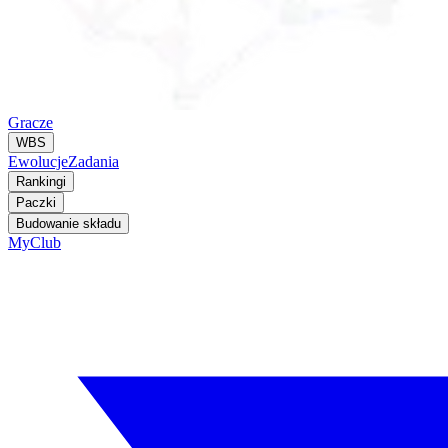
Gracze
WBS
Ewolucje
Zadania
Rankingi
Paczki
Budowanie składu
MyClub