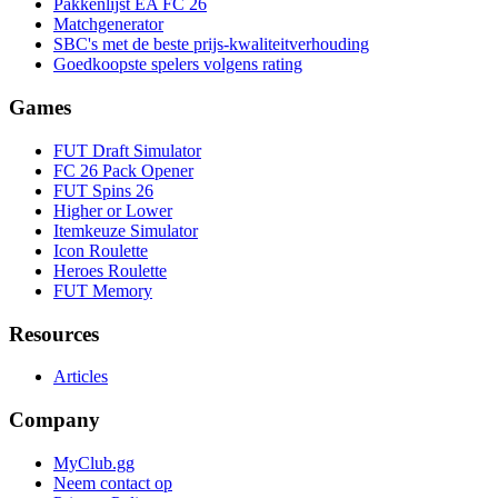
Pakkenlijst EA FC 26
Matchgenerator
SBC's met de beste prijs-kwaliteitverhouding
Goedkoopste spelers volgens rating
Games
FUT Draft Simulator
FC 26 Pack Opener
FUT Spins 26
Higher or Lower
Itemkeuze Simulator
Icon Roulette
Heroes Roulette
FUT Memory
Resources
Articles
Company
MyClub.gg
Neem contact op