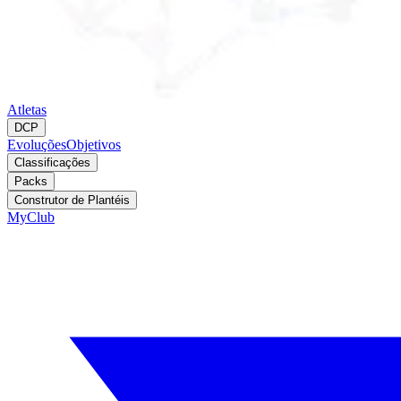
Atletas
DCP
Evoluções
Objetivos
Classificações
Packs
Construtor de Plantéis
MyClub