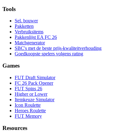
Tools
Sel. bouwer
Pakketten
Verbruiksitems
Pakkenlijst EA FC 26
Matchgenerator
SBC's met de beste prijs-kwaliteitverhouding
Goedkoopste spelers volgens rating
Games
FUT Draft Simulator
FC 26 Pack Opener
FUT Spins 26
Higher or Lower
Itemkeuze Simulator
Icon Roulette
Heroes Roulette
FUT Memory
Resources